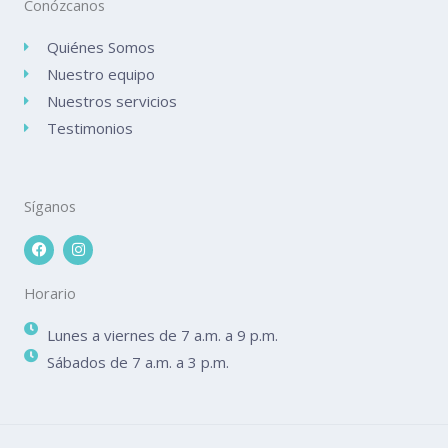
Conózcanos
Quiénes Somos
Nuestro equipo
Nuestros servicios
Testimonios
Síganos
F
I
a
n
c
s
e
t
Horario
b
a
o
g
o
r
Lunes a viernes de 7 a.m. a 9 p.m.
k
a
m
Sábados de 7 a.m. a 3 p.m.