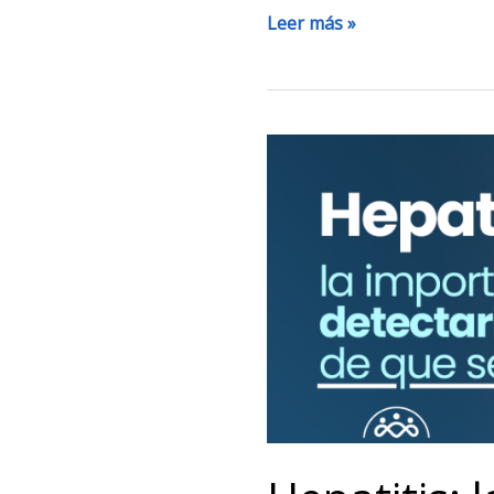
Leer más »
Hepatitis:
la
importancia
de
detectarla
antes
de
que
sea
tarde