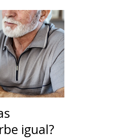
as
be igual?