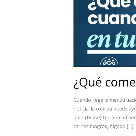
cuando
estás
en
tus
días?
¿Qué comer
Cuando llega la menstruaci
noticia: la comida puede ayu
absorberse) Durante el peri
carnes magras, hígado […]