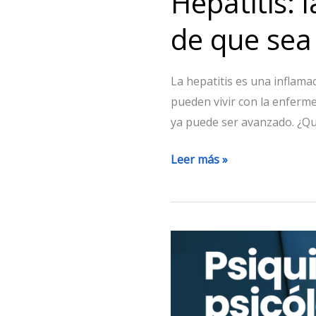
Hepatitis: 
de que sea
La hepatitis es una inflam
pueden vivir con la enferm
ya puede ser avanzado. ¿Qué 
Leer más »
Psiquiatra
vs
psicólogo:
¿a