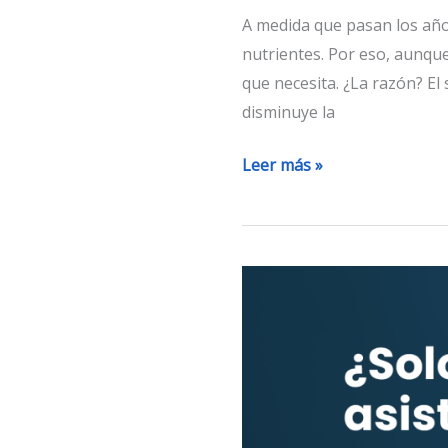
A medida que pasan los año
nutrientes. Por eso, aunqu
que necesita. ¿La razón? El
disminuye la
Leer más »
¿Solo
los
hombres
asisten
a
urología?