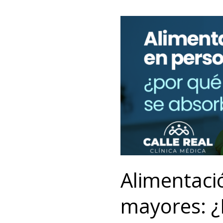
Alimentación
y
digestión
en
personas
mayores:
¿Por
qué
no
todo
se
Alimentaci
absorbe
igual?
mayores: ¿