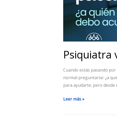
quién
debo
acudir?
Psiquiatra 
Cuando estás pasando por u
normal preguntarse: ¿a qui
para ayudarte, pero desde 
Leer más »