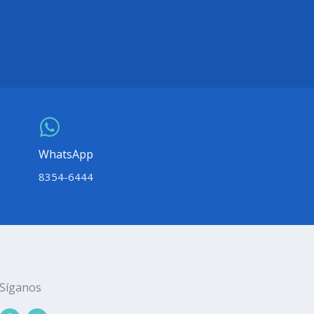
WhatsApp
8354-6444
Síganos
F
I